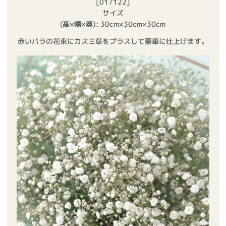
[017122]
サイズ
(高×幅×奥): 30cm×30cm×30cm
赤いバラの花束にカスミ草をプラスして豪華に仕上げます。