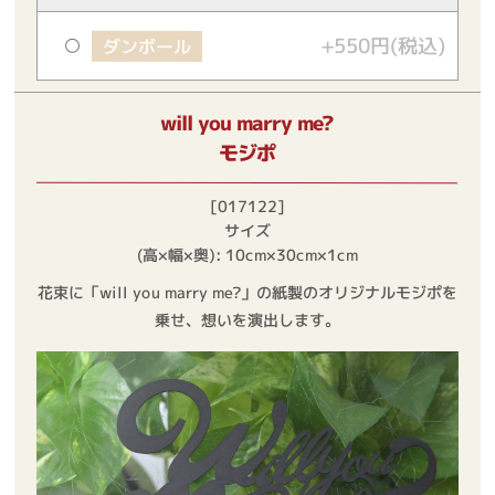
+550円(税込)
ダンボール
will you marry me?
モジポ
[017122]
サイズ
(高×幅×奥): 10cm×30cm×1cm
花束に「will you marry me?」の紙製のオリジナルモジポを
乗せ、想いを演出します。