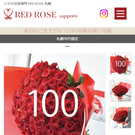
バラの花束専門 RED ROSE 札幌
本日のご注文で8/12(水)以降お届け可能
RED ROSE 100本
HOME
札幌市内限定
RED ROSE 100本